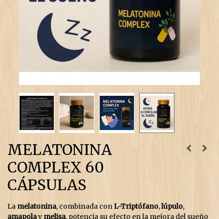
MELATONINA
COMPLEX 60
CÁPSULAS
La
melatonina
, combinada con
L-Triptófano
,
lúpulo
,
amapola
y
melisa
, potencia su efecto en la mejora del sueño