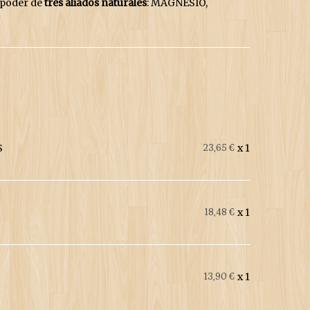
l poder de
tres aliados naturales
: MAGNESIO,
S
x 1
23,65 €
x 1
18,48 €
x 1
13,90 €