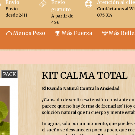
Envío
Envío
Atención al cli
Envío
Contáctanos al W
gratuito
desde 24H
075 314
A partir de
45€
Menos Peso
Más Fuerza
Más Belle
KIT CALMA TOTAL
PACK
El Escudo Natural Contra la Ansiedad
¿Cansado de sentir esa tensión constante en
parece que no hay forma de frenarlas? Hoy e
solución natural que tu cuerpo y mente esta
Imagina, solo por un momento, que puedes s
el sueño se desvanecen poco a poco, que recu