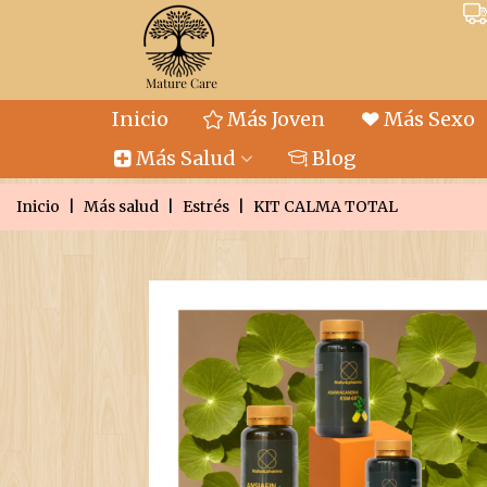
Inicio
Más Joven
Más Sexo
Más Salud
Blog
Inicio
|
Más salud
|
Estrés
|
KIT CALMA TOTAL