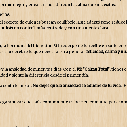
dormir mejor y encarar cada día con la calma que necesitas.
eros
 secreto de quienes buscan equilibrio. Este adaptógeno reduce lo
sentirás en control, más centrado y con una mente clara
.
, la hormona del bienestar. Si tu cuerpo no lo recibe en suficiente
os a tu cerebro lo que necesita para generar
felicidad, calma y u
s y la ansiedad dominen tus días. Con el
Kit "Calma Total"
, tienes
dad y siente la diferencia desde el primer día.
a sentirte mejor.
No dejes que la ansiedad se adueñe de tu vida
. ¡
y garantizar que cada componente trabaje en conjunto para comba