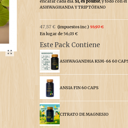
encarar cada día.
Sí, es posible
, y todo con e
ASHWAGHANDA Y TRIPTÓFANO
47,57 €
(impuestos inc.)
55,97 €
En lugar de 56,03 €
Este Pack Contiene
ASHWAGANDHA KSM-66 60 CAP
ANSIA FIN 60 CAPS
CITRATO DE MAGNESIO