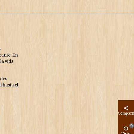
s
rante. En
la vida
ades
l hasta el
Compart
0
Visto