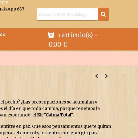
ente
hatsApp 637
za
artículo(s)
-
0
0,00 €
 el pecho? ¿Las preocupaciones se acumulan y
s el día en que todo cambia, porque tenemos la
ban esperando: el
Kit "Calma Total"
.
entirte en paz. Que esos pensamientos que te quitan
peras el control y te sientes con energía para