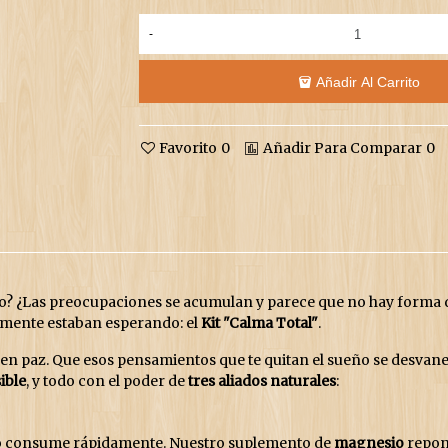
-
Añadir Al Carrito
Favorito
0
Añadir Para Comparar
0
ho? ¿Las preocupaciones se acumulan y parece que no hay forma de
 mente estaban esperando: el
Kit "Calma Total"
.
en paz. Que esos pensamientos que te quitan el sueño se desvanec
sible
, y todo con el poder de
tres aliados naturales
:
és lo consume rápidamente. Nuestro suplemento de
magnesio
repone