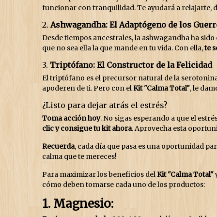
funcionar con tranquilidad. Te ayudará a relajarte, 
2.
Ashwagandha: El Adaptógeno de los Guerr
Desde tiempos ancestrales, la ashwagandha ha sido el
que no sea ella la que mande en tu vida. Con ella,
te 
3.
Triptófano: El Constructor de la Felicidad
El triptófano es el precursor natural de la serotonina
apoderen de ti. Pero con el
Kit "Calma Total"
, le dam
¿Listo para dejar atrás el estrés?
Toma acción hoy
. No sigas esperando a que el estré
clic y consigue tu kit ahora
. Aprovecha esta oportuni
Recuerda
, cada día que pasa es una oportunidad par
calma que te mereces!
Para maximizar los beneficios del
Kit "Calma Total"
cómo deben tomarse cada uno de los productos:
1. Magnesio: