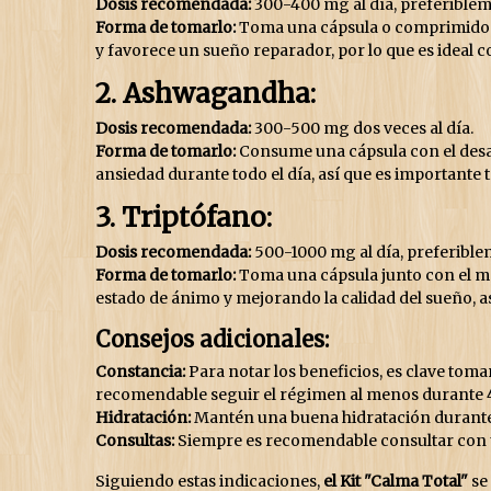
Dosis recomendada:
300-400 mg al día, preferiblem
Forma de tomarlo:
Toma una cápsula o comprimido c
y favorece un sueño reparador, por lo que es ideal 
2. Ashwagandha:
Dosis recomendada:
300-500 mg dos veces al día.
Forma de tomarlo:
Consume una cápsula con el desay
ansiedad durante todo el día, así que es importante
3. Triptófano:
Dosis recomendada:
500-1000 mg al día, preferible
Forma de tomarlo:
Toma una cápsula junto con el ma
estado de ánimo y mejorando la calidad del sueño, as
Consejos adicionales:
Constancia:
Para notar los beneficios, es clave tom
recomendable seguir el régimen al menos durante 
Hidratación:
Mantén una buena hidratación durante e
Consultas:
Siempre es recomendable consultar con u
Siguiendo estas indicaciones,
el Kit "Calma Total"
se 