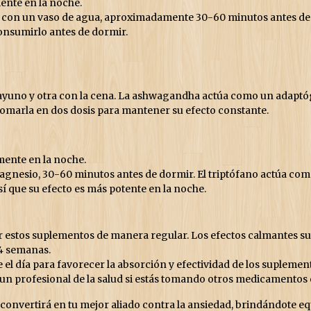
ente en la noche.
on un vaso de agua, aproximadamente 30-60 minutos antes de ac
consumirlo antes de dormir.
uno y otra con la cena. La ashwagandha actúa como un adaptóge
 tomarla en dos dosis para mantener su efecto constante.
mente en la noche.
gnesio, 30-60 minutos antes de dormir. El triptófano actúa como
í que su efecto es más potente en la noche.
ar estos suplementos de manera regular. Los efectos calmantes s
4 semanas.
l día para favorecer la absorción y efectividad de los suplemen
n profesional de la salud si estás tomando otros medicamentos 
convertirá en tu mejor aliado contra la ansiedad, brindándote equ