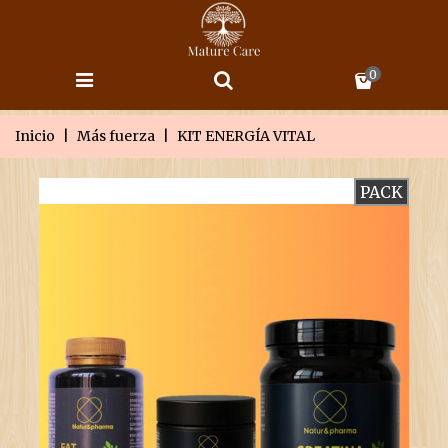
0
Inicio
|
Más fuerza
|
KIT ENERGÍA VITAL
PACK