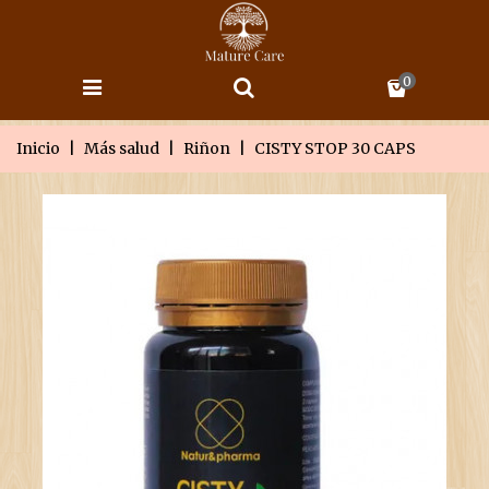
0
Inicio
|
Más salud
|
Riñon
|
CISTY STOP 30 CAPS