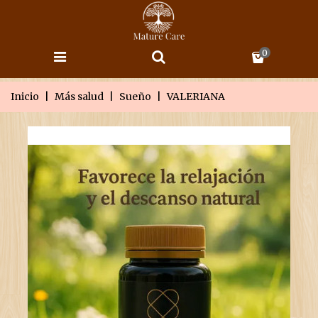
0
Inicio
|
Más salud
|
Sueño
|
VALERIANA