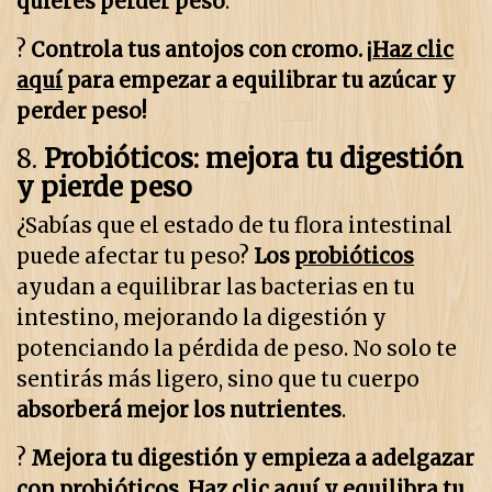
quieres perder peso
.
?
Controla tus antojos con cromo. ¡
Haz clic
aquí
para empezar a equilibrar tu azúcar y
perder peso!
8.
Probióticos: mejora tu digestión
y pierde peso
¿Sabías que el estado de tu flora intestinal
puede afectar tu peso?
Los
probióticos
ayudan a equilibrar las bacterias en tu
intestino, mejorando la digestión y
potenciando la pérdida de peso. No solo te
sentirás más ligero, sino que tu cuerpo
absorberá mejor los nutrientes
.
?
Mejora tu digestión y empieza a adelgazar
con probióticos.
Haz clic aquí
y equilibra tu